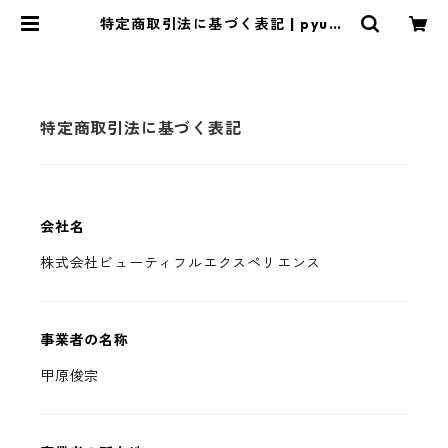
特定商取引法に基づく表記 | pyuac
co SUPERSALE【超ぴゅあ娘 公
式通販】
特定商取引法に基づく表記
会社名
株式会社ビューティフルエクスペリエンス
事業者の名称
甲原俊宗